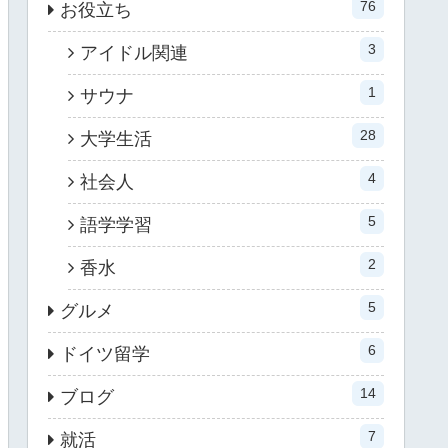
76
お役立ち
3
アイドル関連
1
サウナ
28
大学生活
4
社会人
5
語学学習
2
香水
5
グルメ
6
ドイツ留学
14
ブログ
7
就活