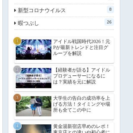
8
新型コロナウイルス
26
暇つぶし
アイドル戦国時代2026！元
Pが最新トレンドと注目グ
ループを解説
【経験者が語る】アイドル
プロデューサーになるに
は？実績を元に解説
大学生の告白の成功率を上
げる方法！タイミングや場
所も全てこの中に
黄金湯新宿店早めのレポ！
東京店との違いや初心者に