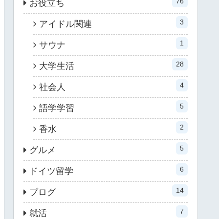
76
お役立ち
3
アイドル関連
1
サウナ
28
大学生活
4
社会人
5
語学学習
2
香水
5
グルメ
6
ドイツ留学
14
ブログ
7
就活