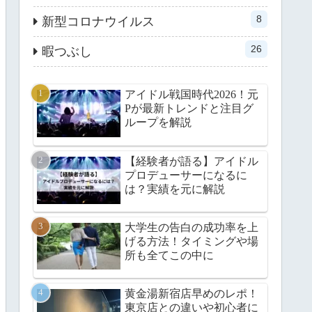
8
新型コロナウイルス
26
暇つぶし
アイドル戦国時代2026！元
Pが最新トレンドと注目グ
ループを解説
【経験者が語る】アイドル
プロデューサーになるに
は？実績を元に解説
大学生の告白の成功率を上
げる方法！タイミングや場
所も全てこの中に
黄金湯新宿店早めのレポ！
東京店との違いや初心者に