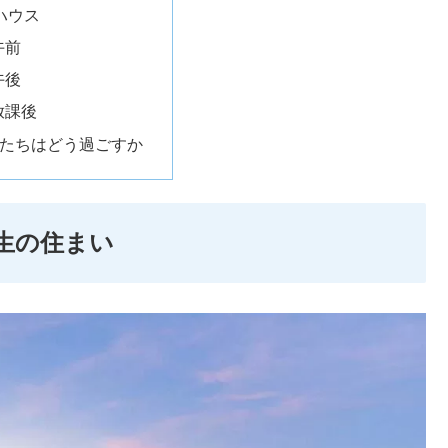
ハウス
午前
午後
放課後
君たちはどう過ごすか
生の住まい