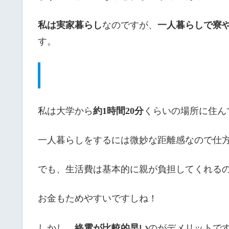
私は実家暮らし
なのですが、
一人暮らしで寮
す。
私は大学から
約1時間20分
くらいの場所に住ん
一人暮らしをするには微妙な距離感なので仕
でも、生活費は基本的に親が負担してくれる
お金もためやすいですしね！
しかし、
終電が比較的早い
のがデメリットで