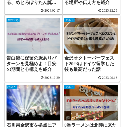
る、めとろぽりたん誕生
る場所や伝え方を紹介
まで
2024.02.17
2023.12.29
お役立ち
グルメ
告白後に保留の脈ありパ
金沢オクトーバーフェス
ターンを見極めよ！目安
ト2023はドイツ留学した
の期間と心構えも紹介
後も最高だった話
2023.10.29
2023.09.18
社会人
グルメ
石川県金沢市を拠点にア
8番ラーメンは北陸に来た