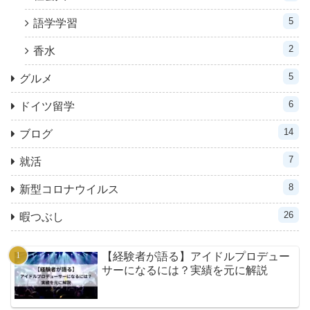
5
語学学習
2
香水
5
グルメ
6
ドイツ留学
14
ブログ
7
就活
8
新型コロナウイルス
26
暇つぶし
【経験者が語る】アイドルプロデュー
サーになるには？実績を元に解説