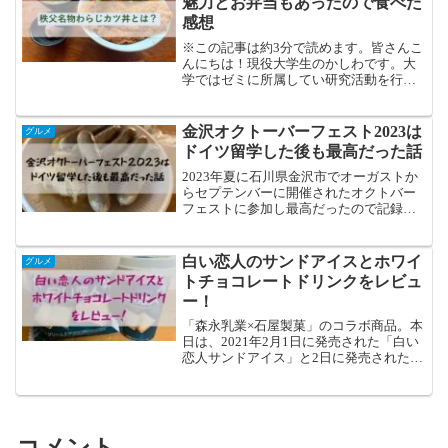
魅力とお弁当もあったので食べた
ご紹介していきます！
感想
※この記事は約3分で読めます。皆さんこ
んにちは！現役大学生のかしわです。大
学ではゼミに所属してい研究活動を行っ
ています。詳しくは以下の記事を参考に
してほしいのですが、その研究内容テー
マは地域活性。またいつかゼミについて
金沢オクトーバーフェスト2023は
グルメ
詳しい活動報告ができた...
ドイツ留学した後も最高だった話
2023年夏に石川県金沢市でオーガストか
らセプテンバーに開催されたオクトバー
フェストに参加し最高だったので記録し
ていきます。
白い恋人のサンドアイスとホワイ
グルメ
トチョコレートドリンクをレビュ
ー！
「森永乳業×石屋製菓」のコラボ商品。本
日は、2021年2月1日に発売された「白い
恋人サンドアイス」と2日に発売された
「白い恋人ホワイトチョコレートドリン
ク」のレビューをしていきます！この商
品ずっと気になっていたので発売日にさ
っそく買ってしまいました（笑）
コメント