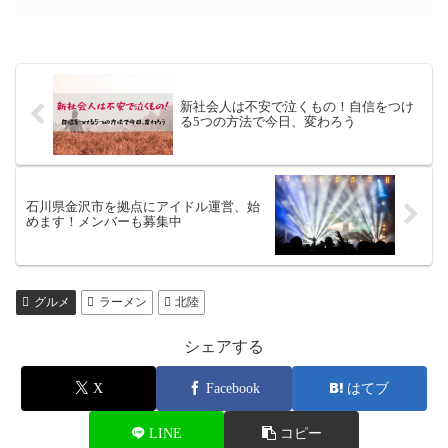
新社会人は不安で泣くもの！自信をつけ
る5つの方法で今日、変わろう
石川県金沢市を拠点にアイドル運営、始
めます！メンバーも募集中
グルメ
ラーメン
北陸
シェアする
X
Facebook
はてブ
LINE
コピー