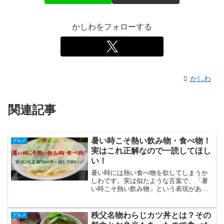
かしわをフォローする
かしわ
関連記事
暑い時こそ熱い飲み物・食べ物！
グルメ
実はこれ正解なので一読してほし
い！
暑い時には熱い食べ物を欲してしまうか
しわです。実は似たような言葉で、「暑
い時こそ熱い飲み物」という表現があり
ます。つまり、暑い時こそ熱いものを取
り入れることはメリットがあるというこ
とです！！そこで今回は、暑い時に熱い
秩父名物わらじカツ丼とは？その
グルメ
食べ物を食べるメリットについて詳しく