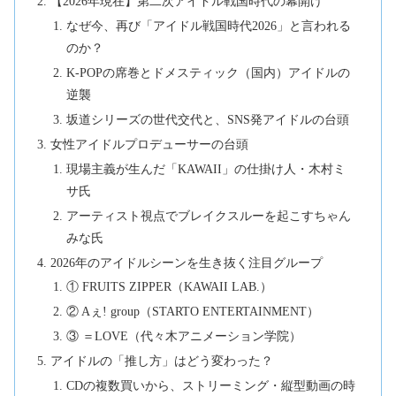
【2026年現在】第二次アイドル戦国時代の幕開け
なぜ今、再び「アイドル戦国時代2026」と言われる
のか？
K-POPの席巻とドメスティック（国内）アイドルの
逆襲
坂道シリーズの世代交代と、SNS発アイドルの台頭
女性アイドルプロデューサーの台頭
現場主義が生んだ「KAWAII」の仕掛け人・木村ミ
サ氏
アーティスト視点でブレイクスルーを起こすちゃん
みな氏
2026年のアイドルシーンを生き抜く注目グループ
① FRUITS ZIPPER（KAWAII LAB.）
② Aぇ! group（STARTO ENTERTAINMENT）
③ ＝LOVE（代々木アニメーション学院）
アイドルの「推し方」はどう変わった？
CDの複数買いから、ストリーミング・縦型動画の時