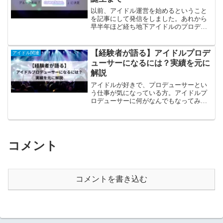
以前、アイドル運営を始めるということ
を記事にして発信をしました。あれから
早半年ほど経ち地下アイドルのプロデュ
ーサーとして、予想外のことが多々あり
ましたので綴っていきます。これからア
イドル運営を始めてみたい人、アイドル
【経験者が語る】アイドルプロデ
アイドル関連
が好きな人、私のプロデュースするアイ
ューサーになるには？実績を元に
ドルが気になる人はぜひご一読いただけ
解説
ると幸いです！
アイドルが好きで、プロデューサーとい
う仕事が気になっている方。アイドルプ
ロデューサーに何がなんでもなってみた
いという方。このような方に向けて、実
際にアイドルプロデューサー経験がある
私が徹底解説します！
コメント
コメントを書き込む