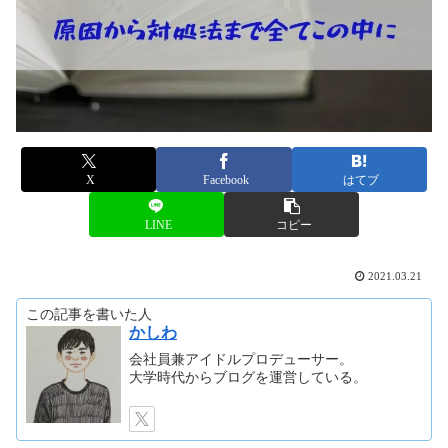
X
Facebook
はてブ
LINE
コピー
2021.03.21
この記事を書いた人
かしわ
会社員兼アイドルプロデューサー。
大学時代からブログを運営している。