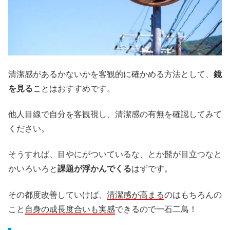
清潔感があるかないかを客観的に確かめる方法として、
鏡
を見る
ことはおすすめです。
他人目線で自分を客観視し、清潔感の有無を確認してみて
ください。
そうすれば、目やにがついているな、とか髭が目立つなと
かいろいろと
課題が浮かんでくる
はずです。
その都度改善していけば、
清潔感が高まる
のはもちろんの
こと
自身の成長度合いも実感
できるので一石二鳥！