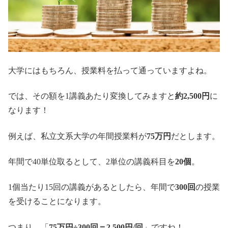
大学にはもちろん、授業料を払って通っていますよね。
では、その額を1講義あたり変換してみますと
約2,500円
に
なります！
例えば、私立文系大学の年間授業料が
75万円
だとします。
年間で40単位取るとして、2単位の講義科目を
20個
。
1個当たり15回の講義があるとしたら、年間で
300回
の授業
を受けることになります。
つまり、「
75万円÷300回＝2,500円/回
」ですね！