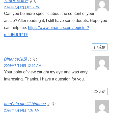
注册免费账户
より:
2026年7月12日 8:15 PM
Can you be more specific about the content of your
article? After reading it, I still have some doubts. Hope you
can help me.
https://www.binance.com/register?
ref=IHJUI7TF
返信
Binance注册
より:
2026年7月14日 12:10 AM
Your point of view caught my eye and was very
interesting. Thanks. I have a question for you.
返信
anm"ala dig till binance
より:
2026年7月14日 7:37 AM