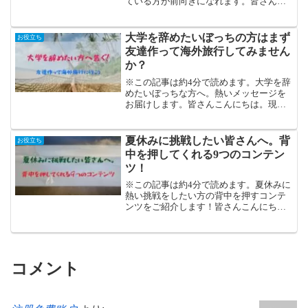
ている方が前向きになれます。皆さんこ
んにちは！現役大学生のかしわです。今
回は、大学生の先輩として、エールをお
送りします！大学ぼっちでつらい思いを
大学を辞めたいぼっちの方はまず
お役立ち
していませんか？確かに...
友達作って海外旅行してみません
か？
※この記事は約4分で読めます。大学を辞
めたいぼっちな方へ。熱いメッセージを
お届けします。皆さんこんにちは。現役
大学生のかしわです。今回は、大学をぼ
っちが理由で辞めたい方へ送ります。
「大学辞めたい。ぼっちだし、通う意味
夏休みに挑戦したい皆さんへ。背
お役立ち
なんてないじゃん。」これ...
中を押してくれる9つのコンテン
ツ！
※この記事は約4分で読めます。夏休みに
熱い挑戦をしたい方の背中を押すコンテ
ンツをご紹介します！皆さんこんにち
は！現役大学生のかしわです。Twitterで
の発信もしています！夏休みって、学生
の皆さんにとっては最も長い休みの期間
ですよね！もちろ...
コメント