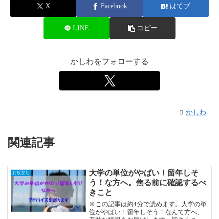
X
Facebook
はてブ
LINE
コピー
かしわをフォローする
かしわ
関連記事
大学の単位がやばい！留年しそ
お役立ち
う！な方へ。焦る前に確認するべ
きこと
※この記事は約4分で読めます。大学の単
位がやばい！留年しそう！なんて方へ、