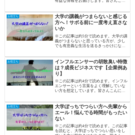
有益な情報をお届けします。皆さんこん
にちは！現役大学生のかしわです。
Twitterもやっているのでフォローして下
さると幸せです。大学生が悩むランキン
大学の講義がつまらないと感じる
お役立ち
グ（個人調べ）第一...
方へ！サボる前に一度考え直さな
いか
※この記事は約5分で読めます。大学の講
義がつまらないと思っている方が、少し
でも有意義な生活を送るきっかけになり
ます。皆さんこんにちは！現役大学生の
かしわです。Twitterもやってるので、良
かったらフォローお願いします！「大学
インフルエンサーの胡散臭い特徴
お役立ち
の講義がつまら...
は？成長ビジネスです【企業例あ
り】
※この記事は約4分で読めます。インフル
エンサーという言葉をよく理解していな
い方を想定しています。皆さんこんにち
は！現役大学生のかしわです。Twitterで
の発信もしています！最近「インフルエ
ンサー」という言葉をよく聞きますよ
大学ぼっちでつらい方へ先輩から
お役立ち
ね。この言葉に対...
エール！悩んでる時間がもったい
ない
※この記事は約4分で読めます。この記事
を読むと、大学ぼっちでつらい思いをし