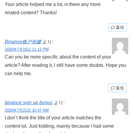
Your article helped me a lot, is there any more
related content? Thanks!
返信
Binance账户创建
より:
2026年7月16日 11:12 PM
Can you be more specific about the content of your
article? After reading it, I still have some doubts. Hope you
can help me.
返信
binance sign up bonus
より:
2026年7月21日 10:47 AM
I don’t think the title of your article matches the
content lol. Just kidding, mainly because I had some