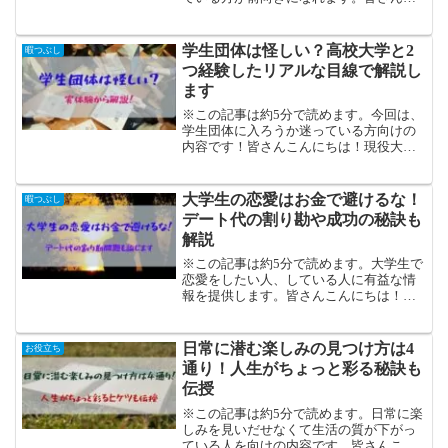
んにちは！現役大学生のかしわです。今
回は、大学生の先輩として、エールをお
送りします！大学ぼっちでつらい思いを
学生団体は怪しい？高校大学と2
暇つぶし
していませんか？確かに...
つ経験したリアルな目線で解説し
ます
※この記事は約5分で読めます。今回は、
学生団体に入ろうか迷っている方向けの
内容です！皆さんこんにちは！現役大学
生のかしわです。これから新しいことを
始めたい！という学生の皆さんへ。選択
肢の中で、「学生団体」は早い段階で浮
大学生の恋愛はお金で避けるな！
暇つぶし
かんでくるのではないで...
デート代の割り勘や成功の秘訣も
解説
※この記事は約5分で読めます。大学生で
恋愛をしたい人、している人に有益な情
報を提供します。皆さんこんにちは！恋
愛マスター（？）のかしわです。Twitter
での発信もしています！大学生をイメー
ジ付けるものとして、恋愛は必須なので
日常に潜む楽しみの見つけ方は4
お役立ち
はないでしょう...
通り！人生がちょっと彩る秘訣も
伝授
※この記事は約5分で読めます。日常に楽
しみを見いだせなくて生活の質が下がっ
ている人を向けの内容です。皆さんこん