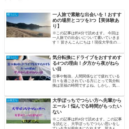
一人旅で素敵な出会いを！おすす
暇つぶし
めの場所とコツを3つ【実体験あ
り】
※この記事は約4分で読めます。 今回は
一人旅での出会いについて書いていきま
す！ 皆さんこんにちは！現役大学生のか
しわです。私は趣味でよく一人旅をしま
す。主に国内を旅するのですが、とても
楽しいですよ。その中でたくさんの出会
気分転換にドライブをおすすめす
暇つぶし
いを経験してきました...
る4つの理由！夕方から夜がねら
い目
仕事や勉強、人間関係などで疲れている
日々を過ごされている方にとって気分転
換は至福の時間ですよね。しかし、気分
転換のレパートリーが少ない...なんて悩ん
でいる方も多いはず。そのような方には
「ドライブ」をおすすめします！実は、
大学ぼっちでつらい方へ先輩から
お役立ち
ドライブをする目的No.1は気分転換とい
エール！悩んでる時間がもったい
う調査結果もあったり...。そこで今回は、
ない
気分転換にドライブをおすすめする理由
についてご紹介していきます！
※この記事は約4分で読めます。この記事
を読むと、大学ぼっちでつらい思いをし
ている方が前向きになれます。皆さんこ