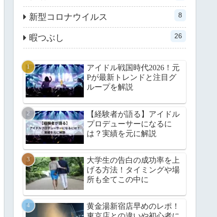
8
新型コロナウイルス
26
暇つぶし
アイドル戦国時代2026！元
Pが最新トレンドと注目グ
ループを解説
【経験者が語る】アイドル
プロデューサーになるに
は？実績を元に解説
大学生の告白の成功率を上
げる方法！タイミングや場
所も全てこの中に
黄金湯新宿店早めのレポ！
東京店との違いや初心者に