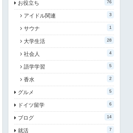
76
お役立ち
3
アイドル関連
1
サウナ
28
大学生活
4
社会人
5
語学学習
2
香水
5
グルメ
6
ドイツ留学
14
ブログ
7
就活