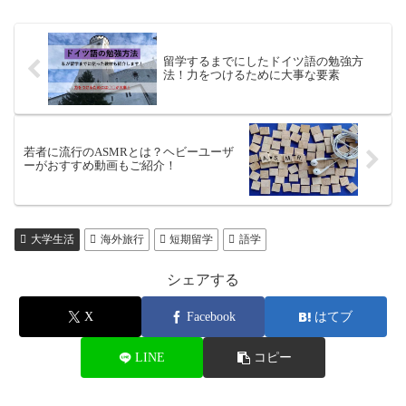
留学するまでにしたドイツ語の勉強方
法！力をつけるために大事な要素
若者に流行のASMRとは？ヘビーユーザ
ーがおすすめ動画もご紹介！
大学生活
海外旅行
短期留学
語学
シェアする
X
Facebook
はてブ
LINE
コピー