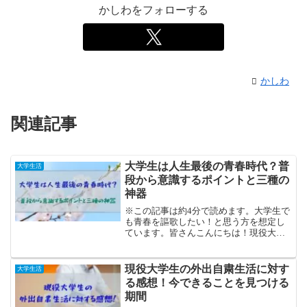
かしわをフォローする
かしわ
関連記事
大学生は人生最後の青春時代？普
大学生活
段から意識するポイントと三種の
神器
※この記事は約4分で読めます。大学生で
も青春を謳歌したい！と思う方を想定し
ています。皆さんこんにちは！現役大学
生のかしわです。Twitterでの発信もして
います！突然ですが皆さんに一つ質問で
す。「青春と聞いてどんな光景を思い浮
現役大学生の外出自粛生活に対す
大学生活
かべますか？」...
る感想！今できることを見つける
期間