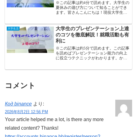
※この記事は約4分で読めます。大学生の
夏休みの遊び方について知ることができ
ます。皆さんこんにちは！現役大学生の
かしわです。Twitterでの発信もしていま
す。大学生の皆さんは、夏休みが始まっ
た頃ではないでしょうか？2020年8月現在
大学生のプレゼンテーション上達
大学生活
は新型コ...
のコツを徹底解説！就職活動も有
利に
※この記事は約5分で読めます。この記事
を読めばプレゼンテーション能力の向上
に役立つテクニックがわかります。かし
わ皆さんこんにちは！現役大学生のかし
わです。今回は大学生のプレゼンテーシ
ョンについてお話していきます。大学生
って、プレゼンテーショ...
コメント
Код binance
より:
2026年8月2日 12:56 PM
Your article helped me a lot, is there any more
related content? Thanks!
https://accounts.binance.bh/register/person?