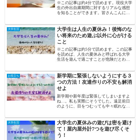
※この記事は約4分で読めます。現役大学
生の外出自粛期間に対するリアルな感想
を知ることができます。皆さんこんにち
は！現役大学生のかしわです。Twitterで
の発信もしています！新型コロナウイル
スの影響により、外出自粛する期間が続
大学生は人生の夏休み！後悔のな
大学生活
いていますよね...
い将来のため遊ぶ以外に心がける
こと
※この記事は約5分で読めます。この記事
を読めば、人生の夏休みと呼ばれる大学
生活を遊んで過ごすことが危険だとわか
ります。また、これから心がけるべきこ
ともわかります。皆さんこんにちは！現
役大学生のかしわです。突然ですが...大学
新学期に緊張しないようにする３
お役立ち
生は人生の夏休み...
つの方法！友達作りの不安も解消
せよ
新学期や新年度は緊張してしまいますよ
ね…。私も実際にそうでした。遠足前日
のように、目をつむっても中々眠れない
あの感じ。でも大丈夫。今回は、その緊
張を抑える方法を中心にご紹介していき
ます！
大学生の夏休みの遊びは密を避け
大学生活
て！屋内屋外計7つを遊び尽くそ
う！