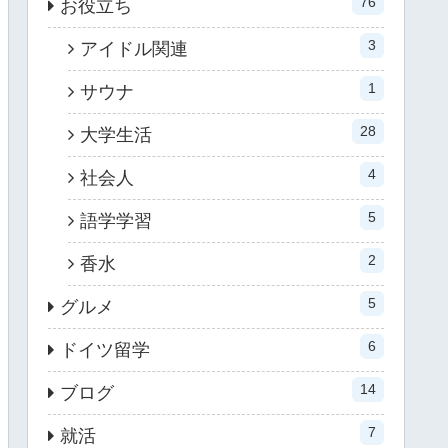
76
お役立ち
3
アイドル関連
1
サウナ
28
大学生活
4
社会人
5
語学学習
2
香水
5
グルメ
6
ドイツ留学
14
ブログ
7
就活