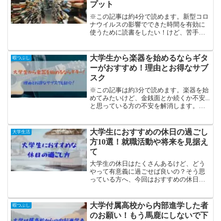
プット
※この記事は約4分で読めます。新型コロ
ナウイルスの影響でできた時間を有効に
使うために読書をしたい！けど、苦手意
識があるなぁ...。かしわこれからの時代の
本は読むものではなく、「聴く」もので
すよ！皆さんこんにちは！現役大学生の
大学生から楽器を始めるならギタ
暇つぶし
かしわです。突然...
ーがおすすめ！理由とお得なサブ
スク
※この記事は約3分で読めます。楽器を始
めてみたいけど、金銭面とか続くか不安...
と思っている方の不安を解消します。皆
さんこんにちは！現役大学生のかしわで
す。Twitterでの発信も行っています！新
しいことに挑戦したい大学生はきっと多
大学生におすすめの休日の過ごし
大学生活
いはず！...
方10選！就職活動や将来を見据え
て
大学生の休日はたくさんあるけど、どう
やって有意義に過ごせば良いの？そう思
っている方へ、今回はおすすめの休日の
過ごし方10個をご紹介していきます。休
日の過ごし方次第で、就職活動や将来に
も活かせるような経験ができるかもしれ
大学付属高校から内部進学した者
暇つぶし
ませんよ！
のお願い！もう馬鹿にしないで下