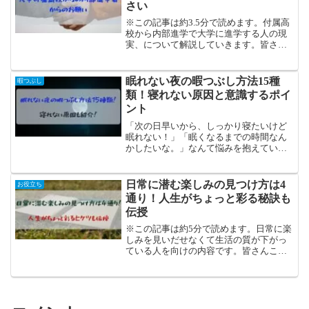
さい
※この記事は約3.5分で読めます。付属高
校から内部進学で大学に進学する人の現
実、について解説していきます。皆さん
こんにちは！現役大学生のかしわです。
付属高校から大学に内部進学する人につ
いて、どのようなイメージを持っていま
眠れない夜の暇つぶし方法15種
暇つぶし
すか？「頭悪そう.....
類！寝れない原因と意識するポイ
ント
「次の日早いから、しっかり寝たいけど
眠れない！」「眠くなるまでの時間なん
かしたいな。」なんて悩みを抱えている
方も多いのではないでしょうか？そんな
方へ今回は、眠れない夜の暇つぶしの方
法をご紹介していきます！眠れない夜の
日常に潜む楽しみの見つけ方は4
お役立ち
原因と意識しておくポイントもまとめて
通り！人生がちょっと彩る秘訣も
ご紹介していくので、ぜひ参考にして下
伝授
さいね。
※この記事は約5分で読めます。日常に楽
しみを見いだせなくて生活の質が下がっ
ている人を向けの内容です。皆さんこん
にちは！現役大学生のかしわです。
Twitterでの発信もしています！皆さん、
日常に楽しみを見つけていますか？恐ら
く、日常に楽しみな...