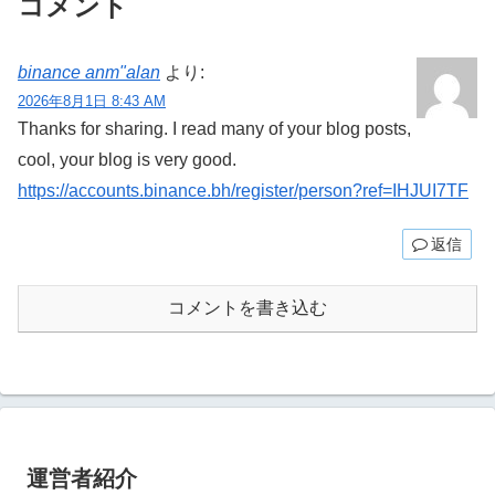
コメント
binance anm"alan
より:
2026年8月1日 8:43 AM
Thanks for sharing. I read many of your blog posts,
cool, your blog is very good.
https://accounts.binance.bh/register/person?ref=IHJUI7TF
返信
コメントを書き込む
運営者紹介