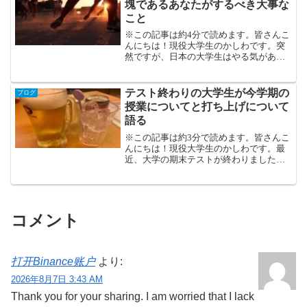
塊であるあなたがするべき大事な
コスパも満足度も非常に高い旅行でし
こと
た！
※この記事は約4分で読めます。皆さんこ
んにちは！現役大学生のかしわです。突
然ですが、日本の大学生はやる気がある
と思いますか？個人的な意見ですが、全
体的に見て怠惰な印象を持っています。
海外の大学の話を聞くと、日本の大学は
テスト終わりの大学生が今学期の
ブログ
単位取得も比較的楽なイ...
授業についてと打ち上げについて
語る
※この記事は約3分で読めます。皆さんこ
んにちは！現役大学生のかしわです。最
近、大学の期末テストが終わりました。
つまり、一年間の課程が終了したという
ことです。テストが終わりたての大学生
は何を考えているのか、反省も含めてご
紹介していきます！最後...
コメント
打开Binance账户
より:
2026年8月7日 3:43 AM
Thank you for your sharing. I am worried that I lack