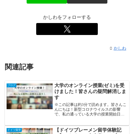
かしわをフォローする
かしわ
関連記事
大学のオンライン授業(ゼミ)を受
ブログ
けました！皆さんの疑問解消しま
す
※この記事は約3分で読めます。皆さんこ
んにちは！新型コロナウイルスの影響
で、私の通っている大学の授業開始日が
遅れました。恐らく全国的にこの影響を
受けているのではないでしょうか？そん
な中、私が入室しているゼミの先生がオ
【ドイツブレーメン留学体験記
ドイツ留学
ンラインで早めにゼミをし...