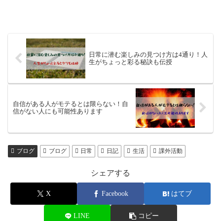
日常に潜む楽しみの見つけ方は4通り！人
生がちょっと彩る秘訣も伝授
自信がある人がモテるとは限らない！自
信がない人にも可能性あります
ブログ
ブログ
日常
日記
生活
課外活動
シェアする
X
Facebook
はてブ
LINE
コピー