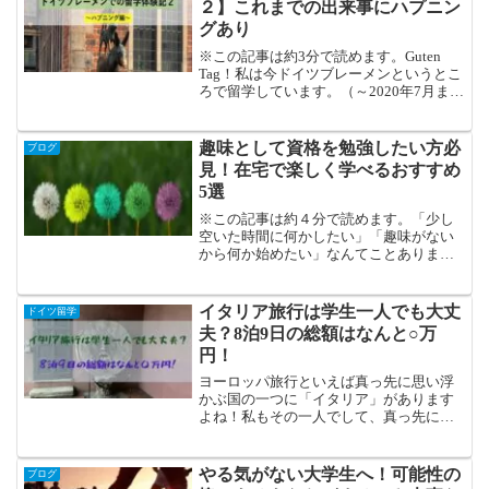
２】これまでの出来事にハプニン
グあり
※この記事は約3分で読めます。Guten
Tag！私は今ドイツブレーメンというとこ
ろで留学しています。（～2020年7月ま
で）最近授業が始まって、自分の取りた
い授業を取れたのであとは頑張るだけ
だ！と意気込んでいたところ、思わぬハ
趣味として資格を勉強したい方必
ブログ
プニングが起...
見！在宅で楽しく学べるおすすめ
5選
※この記事は約４分で読めます。「少し
空いた時間に何かしたい」「趣味がない
から何か始めたい」なんてことありませ
んか？そんな時におすすめなのが、資格
の勉強！空いた時間に家で簡単に勉強が
できるものもあるので、初めやすいで
イタリア旅行は学生一人でも大丈
ドイツ留学
す。また、勉強の成果が合格...
夫？8泊9日の総額はなんと○万
円！
ヨーロッパ旅行といえば真っ先に思い浮
かぶ国の一つに「イタリア」があります
よね！私もその一人でして、真っ先に旅
行のプランを練り始めました。時期が年
末年始ということもあり、一緒に来てく
れる友人がほとんど居なかったので一人
やる気がない大学生へ！可能性の
ブログ
で旅行するハメに…。結論から言うと、