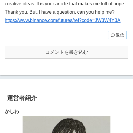
creative ideas. It is your article that makes me full of hope.
Thank you. But, I have a question, can you help me?
https://www.binance.com/futures/ref?code=JW3W4Y3A
返信
コメントを書き込む
運営者紹介
かしわ