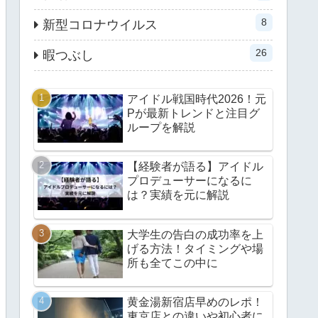
8
新型コロナウイルス
26
暇つぶし
アイドル戦国時代2026！元
Pが最新トレンドと注目グ
ループを解説
【経験者が語る】アイドル
プロデューサーになるに
は？実績を元に解説
大学生の告白の成功率を上
げる方法！タイミングや場
所も全てこの中に
黄金湯新宿店早めのレポ！
東京店との違いや初心者に