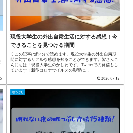
現役大学生の外出自粛生活に対する感想！今
できることを見つける期間
※この記事は約4分で読めます。現役大学生の外出自粛期
現
間に対するリアルな感想を知ることができます。皆さんこ
突
んにちは！現役大学生のかしわです。Twitterでの発信もし
ています！新型コロナウイルスの影響に...
15
2020.07.12
暇つぶし