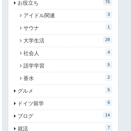
76
お役立ち
3
アイドル関連
1
サウナ
28
大学生活
4
社会人
5
語学学習
2
香水
5
グルメ
6
ドイツ留学
14
ブログ
7
就活