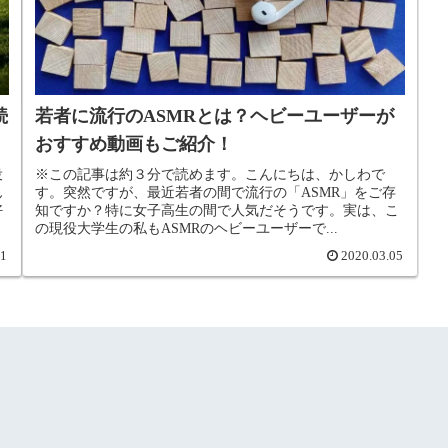
続
若者に流行のASMRとは？ヘビーユーザーが
おすすめ動画もご紹介！
役
※この記事は約３分で読めます。こんにちは、かしわで
ん
す。突然ですが、最近若者の間で流行の「ASMR」をご存
好
知ですか？特に女子高生の間で人気だそうです。実は、こ
の現役大学生の私もASMRのヘビーユーザーで...
01
2020.03.05
のページ
次
2