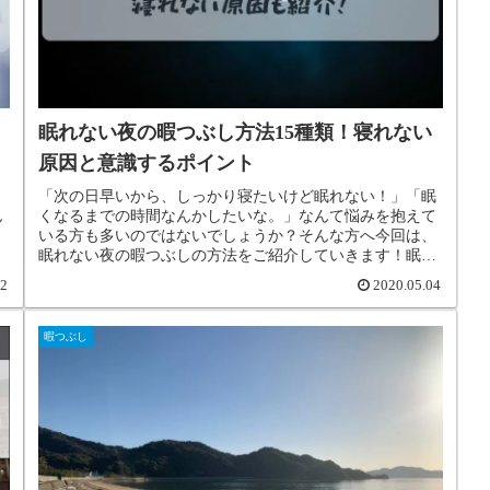
眠れない夜の暇つぶし方法15種類！寝れない
原因と意識するポイント
「次の日早いから、しっかり寝たいけど眠れない！」「眠
ん
くなるまでの時間なんかしたいな。」なんて悩みを抱えて
き
いる方も多いのではないでしょうか？そんな方へ今回は、
眠れない夜の暇つぶしの方法をご紹介していきます！眠れ
ない夜の原因と意識しておくポイントもまとめてご紹介し
12
2020.05.04
ていくので、ぜひ参考にして下さいね。
暇つぶし