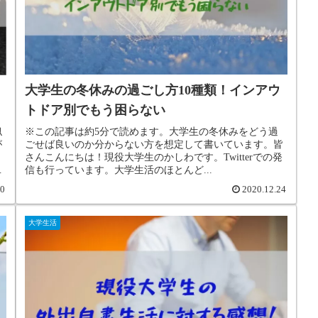
大学生の冬休みの過ごし方10種類！インアウ
トドア別でもう困らない
※この記事は約5分で読めます。大学生の冬休みをどう過
似
ごせば良いのか分からない方を想定して書いています。皆
が
さんこんにちは！現役大学生のかしわです。Twitterでの発
と
信も行っています。大学生活のほとんど...
い
し
30
2020.12.24
大学生活