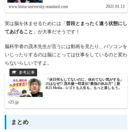
2021.01.13
www.hima-university-standard.com
実は脳を休ませるためには「
普段とまったく違う状態にし
てあげること
」が大事だそうです！
脳科学者の茂木先生が言うには動画を見たり、パソコンを
いじったりするのは脳にとっては仕事をしているのと変わ
らないらしいですよ。
「休日何もしてないのに、休めてない気がする」
のはなぜ!? 茂木健一郎直伝“最強の休み方”｜新
R25 Media - シゴトも人生も、もっと楽しもう。
r25.jp
まとめ