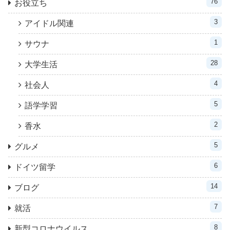
76
お役立ち
3
アイドル関連
1
サウナ
28
大学生活
4
社会人
5
語学学習
2
香水
5
グルメ
6
ドイツ留学
14
ブログ
7
就活
8
新型コロナウイルス