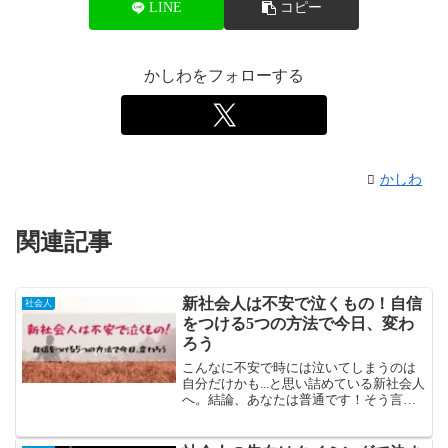
LINE
コピー
かしわをフォローする
かしわ
関連記事
新社会人は不安で泣くもの！自信
社会人
をつける5つの方法で今日、変わ
ろう
こんなに不安で時には泣いてしまうのは
自分だけかも...と思い詰めている新社会人
へ。結論、あなたは普通です！そう言わ
れても信じてもらえないかなと思うの
で、今回の記事でその詳細をお伝えして
いきます。最後にはおすすめの書籍も紹