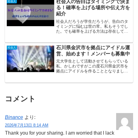
社会人の告白はタイミングで決ま
社会人
介しているので、ぜひ最後までご覧くだ
る！確率を上げる場所や伝え方を
さい。
紹介
社会人だろうが学生だろうが、告白のタ
イミングに悩むは世の常。私もそうでし
た。でも確率を上げる方法は存在してい
るので、本記事で余すところなくお伝え
します！攻略本のように捉えていただけ
たら幸いです。
石川県金沢市を拠点にアイドル運
社会人
営、始めます！メンバーも募集中
元大学生として活動させてもらっている
私、かしわですがこの度石川県金沢市を
拠点にアイドルを作ることとなりまし
た！下記に該当する方はぜひご一読いた
だけると幸いです。・アイドル運営に興
味ある方・石川県金沢市でアイドルをし
てみたい方・一緒に未来のエンターテイ
ンメントを創っていきたい方
コメント
Binance
より:
2026年7月13日 8:14 AM
Thank you for your sharing. I am worried that I lack