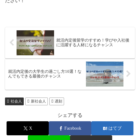
ださい！
就活内定後留学のすすめ！学びや入社後
に活躍する人材になるチャンス
就活内定後の大学生の過ごし方10選！な
んでもできる最後のチャンス
社会人
新社会人
遅刻
シェアする
X
Facebook
はてブ