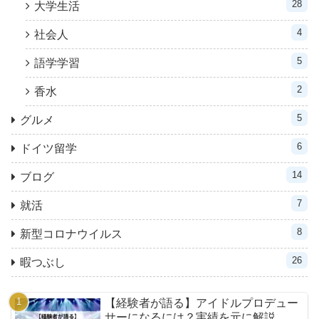
28
大学生活
4
社会人
5
語学学習
2
香水
5
グルメ
6
ドイツ留学
14
ブログ
7
就活
8
新型コロナウイルス
26
暇つぶし
【経験者が語る】アイドルプロデュー
サーになるには？実績を元に解説