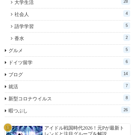
28
大学生活
4
社会人
5
語学学習
2
香水
5
グルメ
6
ドイツ留学
14
ブログ
7
就活
8
新型コロナウイルス
26
暇つぶし
アイドル戦国時代2026！元Pが最新ト
レンドと注目グループを解説