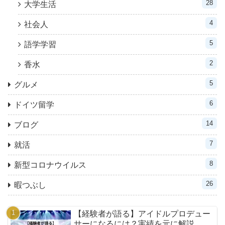
28
大学生活
4
社会人
5
語学学習
2
香水
5
グルメ
6
ドイツ留学
14
ブログ
7
就活
8
新型コロナウイルス
26
暇つぶし
【経験者が語る】アイドルプロデュー
サーになるには？実績を元に解説