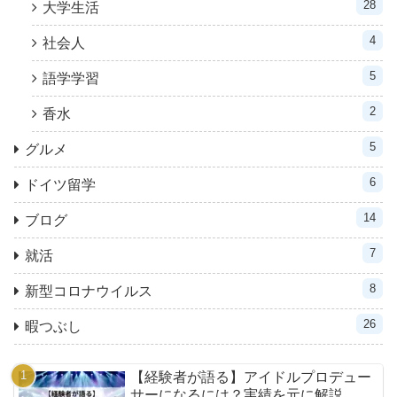
28
大学生活
4
社会人
5
語学学習
2
香水
5
グルメ
6
ドイツ留学
14
ブログ
7
就活
8
新型コロナウイルス
26
暇つぶし
【経験者が語る】アイドルプロデュー
サーになるには？実績を元に解説